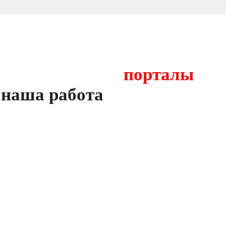
Алюминиевые
порталы
наша работа
Портальные алюминиевые системы — это современное и
востребованное решение для оформления помещений. Они
изготавливаются из качественных, надежных материалов,
обеспечивая безопасность и долговечность конструкций.
Правильно выбранные и установленные портальные системы
не только оформят ваше помещение, но и увеличат его
эффективность путем уменьшения энергозатрат на отопление и
добавления естественного света.