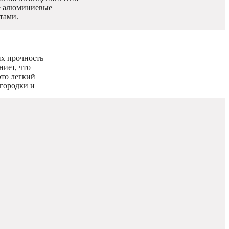
ые алюминиевые
тами.
х прочность
ниет, что
то легкий
егородки и