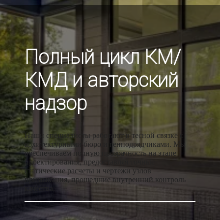
Полный цикл КМ/
КМД и авторский
надзор
Наши специалисты работают в тесной связке с
архитектурными бюро и генподрядчиками. Мы
обеспечиваем полную прозрачность на этапе
проектирования, предоставляя точные
статические расчеты и чертежи узлов
примыкания, прошедшие внутренний контроль
качества.